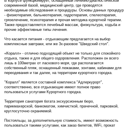
В корпусе функционирует, оснащенный лечебно-диагностической
современной базой, медицинский центр, где проводятся
необходимые обследования и процедуры. Основы данных процедур
- физиотерапия, бальнеотерапия, гидротерапия, спелеотерапия,
грязелечение, психотерапия и прочая методика курортной терапии.
Также предоставляется лечебный массаж, физкультура, ходьба и
прочие эффективные типы лечения.
Что касается питания - отдыхающим предлагается на выбор
комплексные завтраки, или же 3х-разовое "Шведский стол".
«Коралл» - отлично подходящий объект не только для спокойного
отдыха, также и для общего оздоровления. Расположен он всего
лишь в 100метрах от ласкового моря, где располагается
собственный пляж, оснащенный лежаками, зонтами, кабинами для
переодевания и так далее, на территории курортного городка.
"Коралл" является составной комплекса "Адлеркурорт",
соответственно, все отдыхающие имеют полное право
пользоваться услугами Курортного городка.
Территория санатория богата экскурсионным бюро,
парикмахерской, банкоматом, химчисткой, прачечной, парковкой,
круглосуточно охраняемой.
Постояльцы, за дополнительную стоимость, имеют возможность
пользоваться такими услугами, как заказ билетов, WiFi, прокат